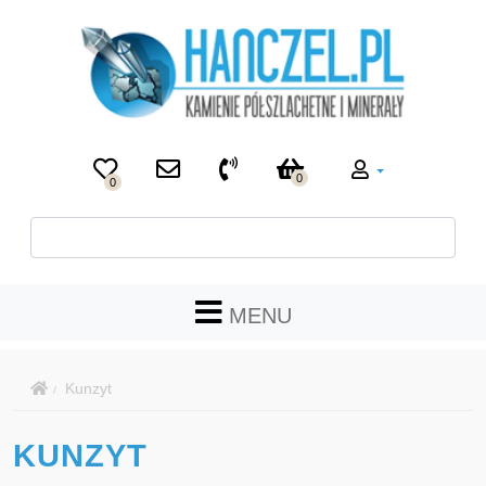
0
0
MENU
Kunzyt
KUNZYT